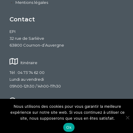
Mentions légales
Contact
EPI
32 rue de Sarliève
63800 Cournon-d’Auvergne
Itinéraire
Tél : 04 73 74 62 00
Lundi au vendredi
09h00-12h30 / 14h00-17h30
Nous contacter
Nous utilisons des cookies pour vous garantir la meilleure
expérience sur notre site web. Si vous continuez à utiliser ce
site, nous supposerons que vous en êtes satisfait.
Copyright © 2026
- Design & Dévéloppement :
SDC Com
Ok