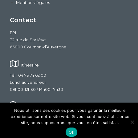
Mentions légales
Contact
EPI
32 rue de Sarliève
63800 Cournon-d’Auvergne
Itinéraire
Tél : 04 73 74 62 00
Lundi au vendredi
09h00-12h30 / 14h00-17h30
Nous contacter
Nous utilisons des cookies pour vous garantir la meilleure
expérience sur notre site web. Si vous continuez à utiliser ce
site, nous supposerons que vous en êtes satisfait.
Copyright © 2026
- Design & Dévéloppement :
SDC Com
Ok