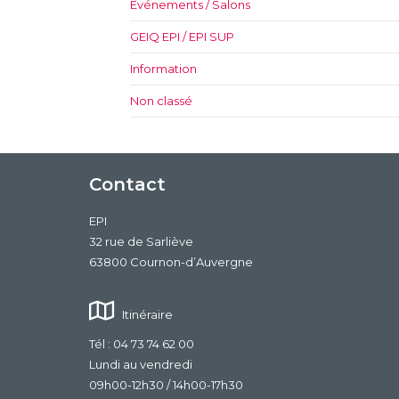
Événements / Salons
GEIQ EPI / EPI SUP
Information
Non classé
Contact
EPI
32 rue de Sarliève
63800 Cournon-d’Auvergne
Itinéraire
Tél : 04 73 74 62 00
Lundi au vendredi
09h00-12h30 / 14h00-17h30