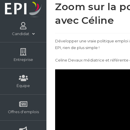
Zoom sur la p
avec Céline
Candidat
Développer une vraie politique emploi
EPI, rien de plus simple !
Entreprise
Celine Devaux médiatrice et référente 
Équipe
Offres d'emplois